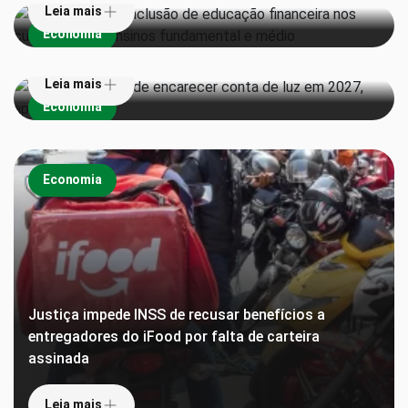
Leia mais
Super El Niño pode encarecer conta de luz em 2027,
Economia
aponta estudo
Leia mais
Economia
Economia
Justiça impede INSS de recusar benefícios a
entregadores do iFood por falta de carteira
assinada
Leia mais