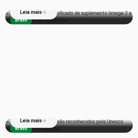
Leia mais
Brasil
Teatros da Amazônia são
reconhecidos pela Unesco como
Patrimônio Mundial
Leia mais
Brasil