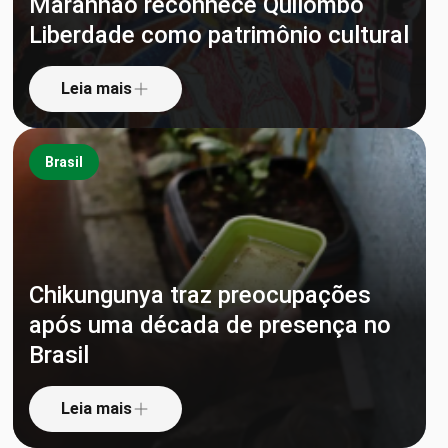
Maranhão reconhece Quilombo
Liberdade como patrimônio cultural
Leia mais
Brasil
Chikungunya traz preocupações
após uma década de presença no
Brasil
Leia mais