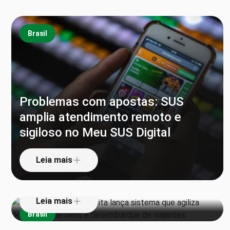
Brasil
Problemas com apostas: SUS
amplia atendimento remoto e
sigiloso no Meu SUS Digital
‘Pula alfândega’: Receita lança
sistema que agiliza declaração de
Leia mais
bens e desembarque de viajantes
Leia mais
Brasil