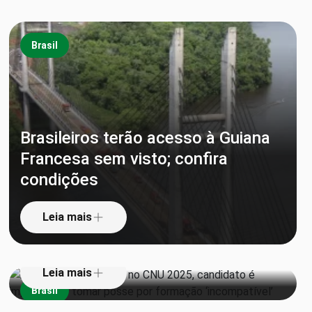
Brasil
Brasileiros terão acesso à Guiana
Francesa sem visto; confira
Aprovado em 1º lugar no CNU
condições
2025, candidato é impedido de
tomar posse por formação
Leia mais
‘incompatível’
Leia mais
Brasil