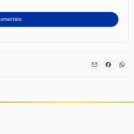
Anvisa proíbe lote falsificado de
suplemento ômega-3 e interdita
lotes de repelentes