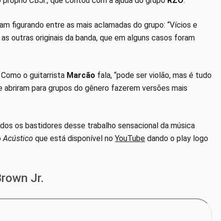
 próprio CBJr., que contou com a ajuda do grupo
RZO
.
am figurando entre as mais aclamadas do grupo: “Vícios e
 outras originais da banda, que em alguns casos foram
. Como o guitarrista
Marcão
fala, “pode ser violão, mas é tudo
se abriram para grupos do gênero fazerem versões mais
os os bastidores desse trabalho sensacional da música
o
Acústico
que está disponível no
YouTube
dando o play logo
Brown Jr.