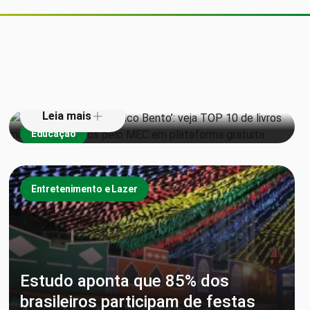
De ‘Torto Arado’ a ‘Chico Bento’:
veja TOP 10 de livros mais
emprestados pelo MEC em
plataforma gratuita
Leia mais
Educação
Entretenimento e Lazer
Estudo aponta que 85% dos
brasileiros participam de festas