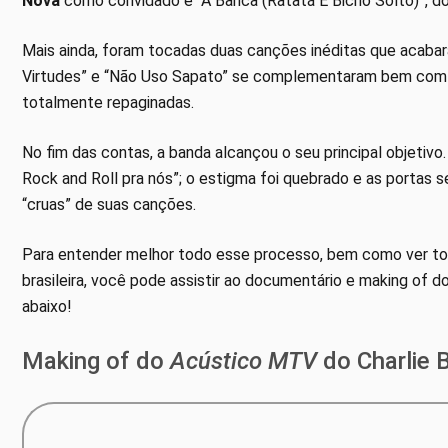
Nova
como convidado e “A Banca (Ratatá É Bicho Solto)”, do
Mais ainda, foram tocadas duas canções inéditas que acabar
Virtudes” e “Não Uso Sapato” se complementaram bem com as
totalmente repaginadas.
No fim das contas, a banda alcançou o seu principal objetivo
Rock and Roll pra nós”; o estigma foi quebrado e as portas 
“cruas” de suas canções.
Para entender melhor todo esse processo, bem como ver tod
brasileira, você pode assistir ao documentário e making of d
abaixo!
Making of do
Acústico MTV
do Charlie 