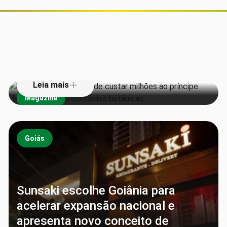
Derrota na Justiça pode custar
milhões ao príncipe Harry e outras
celebridades britânicas
Leia mais
Magazine
Goiás
Sunsaki escolhe Goiânia para
acelerar expansão nacional e
apresenta novo conceito de