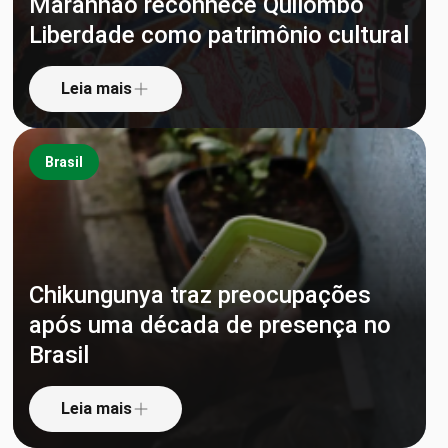
Maranhão reconhece Quilombo
Liberdade como patrimônio cultural
Leia mais
Brasil
Chikungunya traz preocupações
após uma década de presença no
Brasil
Leia mais