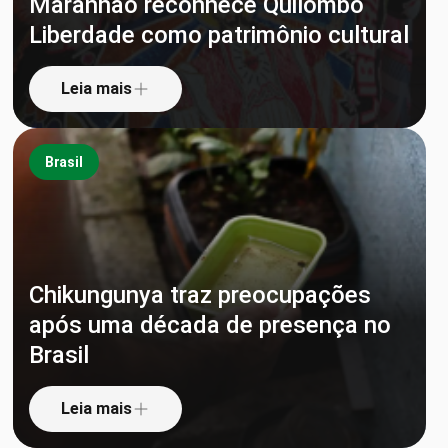
Maranhão reconhece Quilombo
Liberdade como patrimônio cultural
Leia mais
Brasil
Chikungunya traz preocupações
após uma década de presença no
Brasil
Leia mais