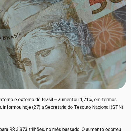
 interno e externo do Brasil – aumentou 1,71%, em termos
, informou hoje (27) a Secretaria do Tesouro Nacional (STN)
, para R$ 3,873 trilhões, no mês passado. O aumento ocorreu