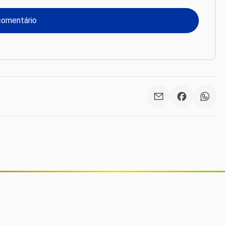
Vacas monitoradas por IA viram
garantia de empréstimos em
operação inédita no Brasil