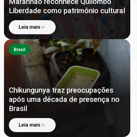
Maranhão reconhece Quilombo
Liberdade como patrimônio cultural
Leia mais
Brasil
Chikungunya traz preocupações
após uma década de presença no
Brasil
Leia mais