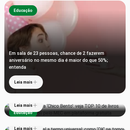
Educação
Em sala de 23 pessoas, chance de 2 fazerem
aniversário no mesmo dia é maior do que 50%;
entenda
De ‘Torto Arado’ a ‘Chico Bento’: veja TOP 10 de
Leia mais
livros mais emprestados pelo MEC em plataforma
gratuita
Leia mais
De piada em jornal a termo universal: como ‘OK’ se
Educação
tornou a palavra mais falada do mundo
1 em cada 3 escolas ainda enfrenta obstáculos
Leia mais
para aplicar lei que proíbe celulares, mostra