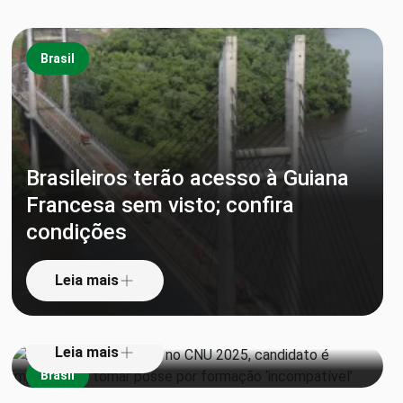
Brasil
Brasileiros terão acesso à Guiana
Francesa sem visto; confira
Aprovado em 1º lugar no CNU
condições
2025, candidato é impedido de
tomar posse por formação
Leia mais
‘incompatível’
Leia mais
Brasil