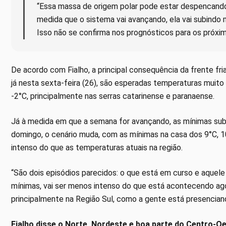
“Essa massa de origem polar pode estar despencando
medida que o sistema vai avançando, ela vai subind
Isso não se confirma nos prognósticos para os próximo
De acordo com Fialho, a principal consequência da frente fr
já nesta sexta-feira (26), são esperadas temperaturas muito 
-2°C, principalmente nas serras catarinense e paranaense.
Já à medida em que a semana for avançando, as mínimas subir
domingo, o cenário muda, com as mínimas na casa dos 9°C, 10
intenso do que as temperaturas atuais na região.
“São dois episódios parecidos: o que está em curso e aquel
mínimas, vai ser menos intenso do que está acontecendo agora
principalmente na Região Sul, como a gente está presencian
Fialho disse o Norte, Nordeste e boa parte do Centro-Oe