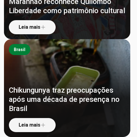
Maranhão reconhece Quilombo
Liberdade como patrimônio cultural
Leia mais
Brasil
Chikungunya traz preocupações
após uma década de presença no
Brasil
Leia mais