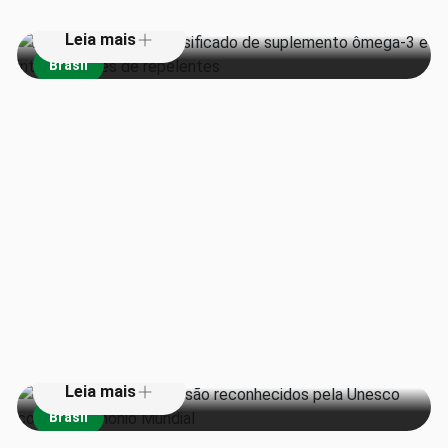
Leia mais
Brasil
Teatros da Amazônia são
reconhecidos pela Unesco como
Patrimônio Mundial
Leia mais
Brasil