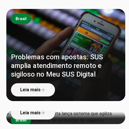
Brasil
Problemas com apostas: SUS
amplia atendimento remoto e
sigiloso no Meu SUS Digital
‘Pula alfândega’: Receita lança
sistema que agiliza declaração de
Leia mais
bens e desembarque de viajantes
Leia mais
Brasil