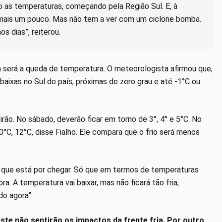
 as temperaturas, começando pela Região Sul. E, à
o mais um pouco. Mas não tem a ver com um ciclone bomba.
s dias”, reiterou.
ia será a queda de temperatura. O meteorologista afirmou que,
baixas no Sul do país, próximas de zero grau e até -1°C ou
ão. No sábado, deverão ficar em torno de 3°, 4° e 5°C. No
°C, 12°C, disse Fialho. Ele compara que o frio será menos
e que está por chegar. Só que em termos de temperaturas
. A temperatura vai baixar, mas não ficará tão fria,
do agora”.
ste não sentirão os impactos da frente fria. Por outro