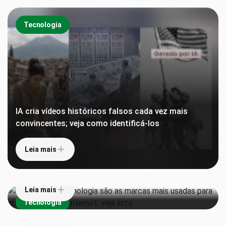
Tecnologia
IA cria vídeos históricos falsos cada vez mais
convincentes; veja como identificá-los
Leia mais
Gigantes de tecnologia são as marcas mais usadas
para aplicar golpes na internet; veja lista
Leia mais
EUA proíbem robôs humanoides chineses e ampliam
Tecnologia
disputa tecnológica com Pequim