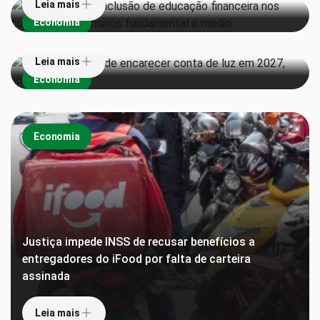
Leia mais
Super El Niño pode encarecer conta de luz em 2027,
Economia
aponta estudo
Leia mais
Economia
Economia
Justiça impede INSS de recusar benefícios a
entregadores do iFood por falta de carteira
assinada
Leia mais