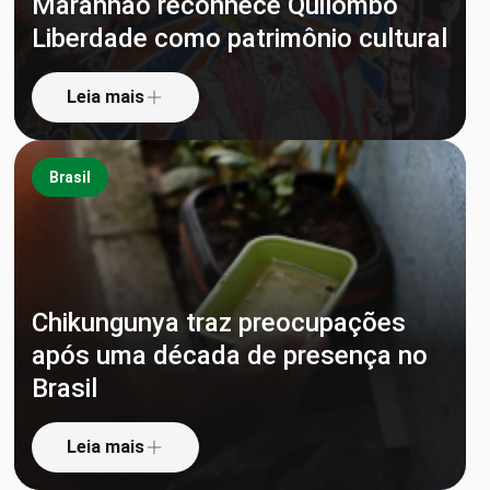
Maranhão reconhece Quilombo
Liberdade como patrimônio cultural
Leia mais
Brasil
Chikungunya traz preocupações
após uma década de presença no
Brasil
Leia mais