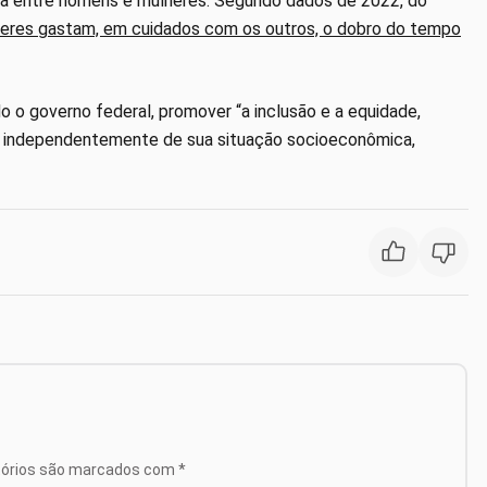
iva entre homens e mulheres. Segundo dados de 2022, do
eres gastam, em cuidados com os outros, o dobro do tempo
o o governo federal, promover “a inclusão e a equidade,
, independentemente de sua situação socioeconômica,
tórios são marcados com
*