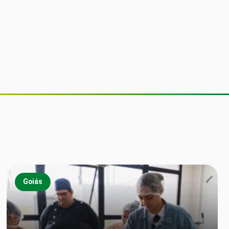
Goiás