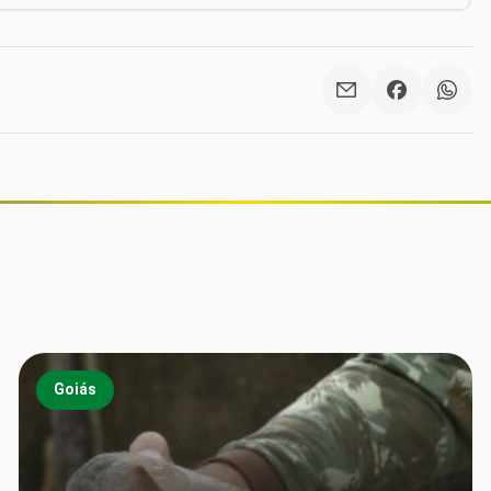
Goiás