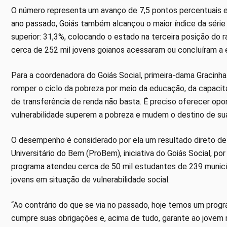
O número representa um avanço de 7,5 pontos percentuais e
ano passado, Goiás também alcançou o maior índice da série h
superior: 31,3%, colocando o estado na terceira posição do ra
cerca de 252 mil jovens goianos acessaram ou concluíram a 
Para a coordenadora do Goiás Social, primeira-dama Gracin
romper o ciclo da pobreza por meio da educação, da capaci
de transferência de renda não basta. É preciso oferecer opo
vulnerabilidade superem a pobreza e mudem o destino de sua
O desempenho é considerado por ela um resultado direto de 
Universitário do Bem (ProBem), iniciativa do Goiás Social, po
programa atendeu cerca de 50 mil estudantes de 239 municíp
jovens em situação de vulnerabilidade social.
“Ao contrário do que se via no passado, hoje temos um prog
cumpre suas obrigações e, acima de tudo, garante ao jovem