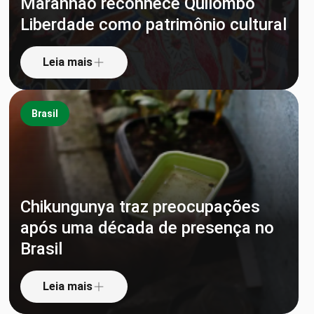
Maranhão reconhece Quilombo
Liberdade como patrimônio cultural
Leia mais
Brasil
Chikungunya traz preocupações
após uma década de presença no
Brasil
Leia mais