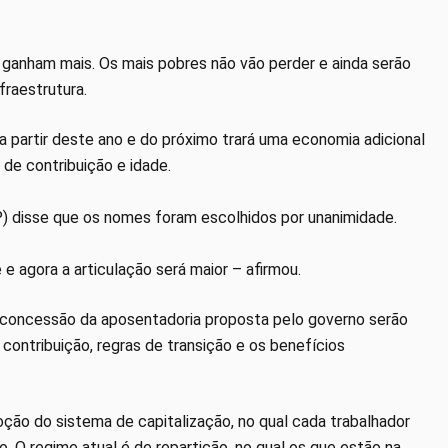
ganham mais. Os mais pobres não vão perder e ainda serão
fraestrutura.
 partir deste ano e do próximo trará uma economia adicional
de contribuição e idade.
P) disse que os nomes foram escolhidos por unanimidade.
agora a articulação será maior – afirmou.
 concessão da aposentadoria proposta pelo governo serão
contribuição, regras de transição e os benefícios
ção do sistema de capitalização, no qual cada trabalhador
o. O regime atual é de repartição, no qual os que estão na