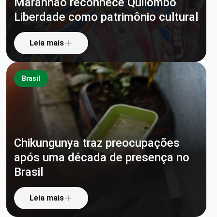
Maranhão reconhece Quilombo
Liberdade como patrimônio cultural
Leia mais
Brasil
Chikungunya traz preocupações
após uma década de presença no
Brasil
Leia mais