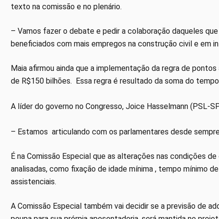
texto na comissão e no plenário.
– Vamos fazer o debate e pedir a colaboração daqueles que 
beneficiados com mais empregos na construção civil e em in
Maia afirmou ainda que a implementação da regra de pontos a
de R$150 bilhões. Essa regra é resultado da soma do tempo 
A líder do governo no Congresso, Joice Hasselmann (PSL-S
– Estamos articulando com os parlamentares desde sempre e 
É na Comissão Especial que as alterações nas condições de
analisadas, como fixação de idade mínima , tempo mínimo de 
assistenciais.
A Comissão Especial também vai decidir se a previsão de ado
poupa para sua prórpia aposentadoria, será mantida no projet