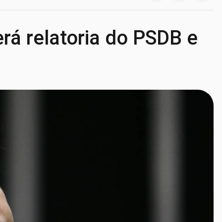
rá relatoria do PSDB e