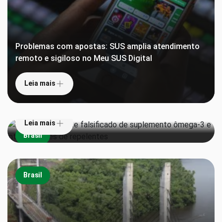
Problemas com apostas: SUS amplia atendimento
remoto e sigiloso no Meu SUS Digital
Leia mais
Anvisa proíbe lote falsificado de suplemento
ômega-3 e interdita lotes de repelentes
Leia mais
Brasil
Brasil