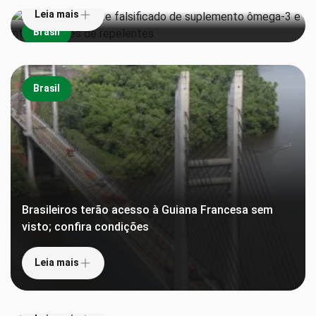
Leia mais
Brasil
Brasil
Brasileiros terão acesso à Guiana Francesa sem
visto; confira condições
Leia mais
‘Pula alfândega’: Receita lança sistema que agiliza
declaração de bens e desembarque de viajantes