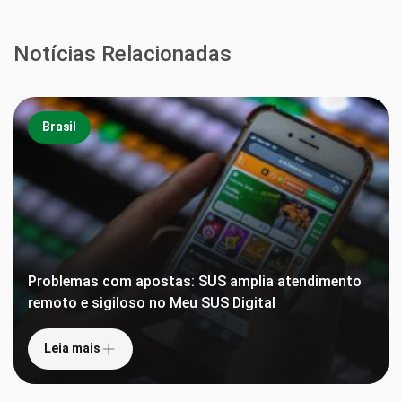
Notícias Relacionadas
Brasil
Problemas com apostas: SUS amplia atendimento
remoto e sigiloso no Meu SUS Digital
Leia mais
Anvisa proíbe lote falsificado de suplemento
ômega-3 e interdita lotes de repelentes