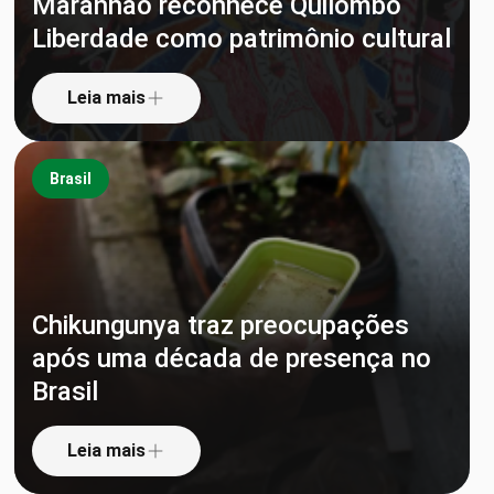
Maranhão reconhece Quilombo
Liberdade como patrimônio cultural
Leia mais
Brasil
Chikungunya traz preocupações
após uma década de presença no
Brasil
Leia mais