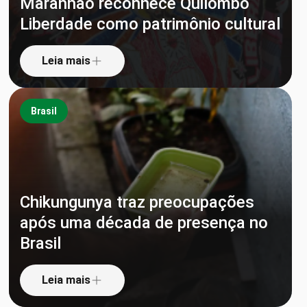
Maranhão reconhece Quilombo
Liberdade como patrimônio cultural
Leia mais
Brasil
Chikungunya traz preocupações
após uma década de presença no
Brasil
Leia mais