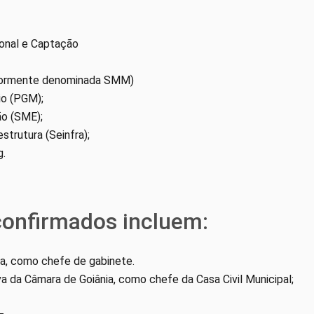
ional e Captação
teriormente denominada SMM)
io (PGM);
ão (SME);
strutura (Seinfra);
g.
confirmados incluem:
a, como chefe de gabinete.
va da Câmara de Goiânia, como chefe da Casa Civil Municipal;