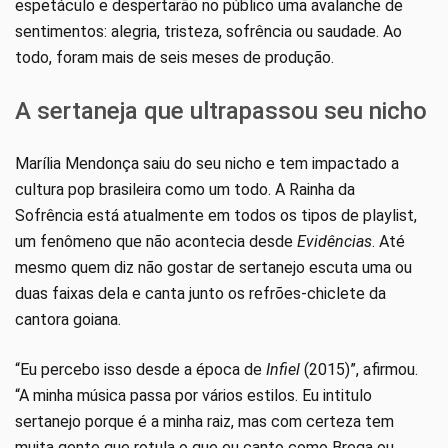
espetáculo e despertarão no público uma avalanche de
sentimentos: alegria, tristeza, sofrência ou saudade. Ao
todo, foram mais de seis meses de produção.
A sertaneja que ultrapassou seu nicho
Marília Mendonça saiu do seu nicho e tem impactado a
cultura pop brasileira como um todo. A Rainha da
Sofrência está atualmente em todos os tipos de playlist,
um fenômeno que não acontecia desde
Evidências
. Até
mesmo quem diz não gostar de sertanejo escuta uma ou
duas faixas dela e canta junto os refrões-chiclete da
cantora goiana.
“Eu percebo isso desde a época de
Infiel
(2015)”, afirmou.
“A minha música passa por vários estilos. Eu intitulo
sertanejo porque é a minha raiz, mas com certeza tem
muita gente que rotula o que eu canto como Brega ou