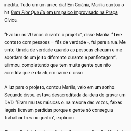
inédita. Tudo em um único dia! Em Goiânia, Marília cantou o
hit
Bem Pior Que Eu
em um palco improvisado na Praça
Cívica
.
“Evoluí uns 20 anos durante o projeto”, disse Marília. “Tive
contato com pessoas – fãs de verdade -, fui para a rua. Me
sinto tímida de verdade quando as pessoas chegam e me
abordam de um jeito diferente durante a panfletagem”,
afirmou, completando que tem muita gente que não
acredita que é ela ali, em carne e osso.
A luz para o projeto, contou Marília, veio em um sonho.
Segundo disse, estava desacreditada da ideia de gravar um
DVD. “Eram muitas músicas e, na maioria das vezes, faixas
legais ficavam perdidas porque a gente só conseguia
trabalhar três ou quatro”, explicou.