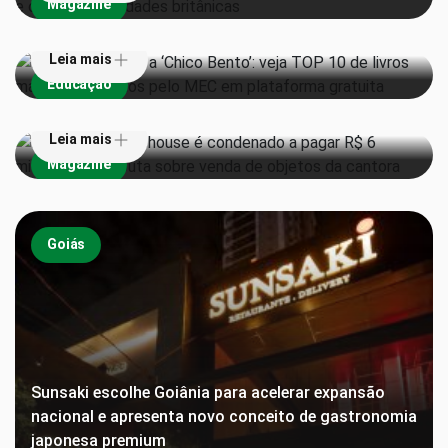
Magazine
gratuita
Pai de Amy Winehouse é condenado a pagar R$ 6
Leia mais
milhões em disputa sobre venda de objetos da
Educação
cantora
Leia mais
Magazine
Goiás
Sunsaki escolhe Goiânia para acelerar expansão
nacional e apresenta novo conceito de gastronomia
japonesa premium