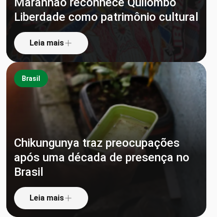
Maranhão reconhece Quilombo
Liberdade como patrimônio cultural
Leia mais
Brasil
Chikungunya traz preocupações
após uma década de presença no
Brasil
Leia mais