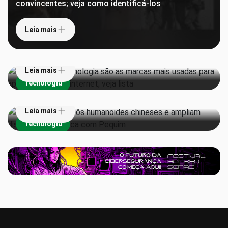
convincentes; veja como identificá-los
Leia mais
Gigantes de tecnologia são as marcas mais usadas
para aplicar golpes na internet; veja lista
Leia mais
EUA proíbem robôs humanoides chineses e ampliam
Tecnologia
disputa tecnológica com Pequim
Leia mais
Tecnologia