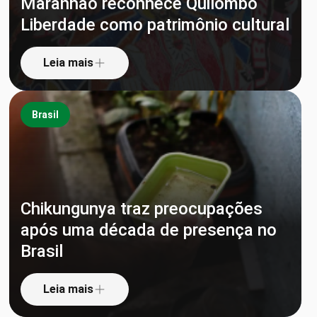
Maranhão reconhece Quilombo
Liberdade como patrimônio cultural
Leia mais
Brasil
Chikungunya traz preocupações
após uma década de presença no
Brasil
Leia mais