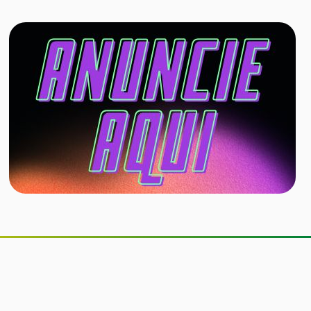
Companhia aérea permitirá cães de
até 30 kg na cabine do avião