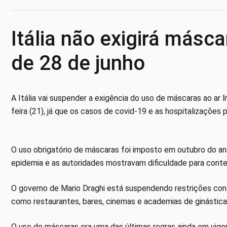
Itália não exigirá máscar
de 28 de junho
A Itália vai suspender a exigência do uso de máscaras ao ar l
feira (21), já que os casos de covid-19 e as hospitalizaçõe
O uso obrigatório de máscaras foi imposto em outubro do a
epidemia e as autoridades mostravam dificuldade para conte
O governo de Mario Draghi está suspendendo restrições cont
como restaurantes, bares, cinemas e academias de ginástica 
O uso de máscaras era uma das últimas regras ainda em vigor