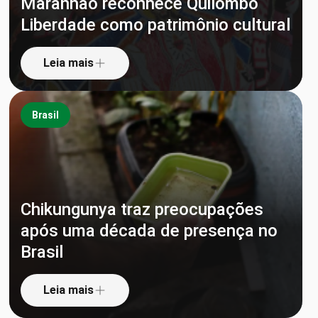
Maranhão reconhece Quilombo
Liberdade como patrimônio cultural
Leia mais
Brasil
Chikungunya traz preocupações
após uma década de presença no
Brasil
Leia mais