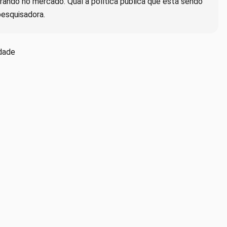
ando no mercado. Qual a política pública que está sendo
pesquisadora.
idade