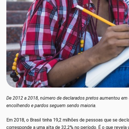
De 2012 a 2018, número de declarados pretos aumentou em 
encolhendo e pardos seguem sendo maioria.
Em 2018, o Brasil tinha 19,2 milhões de pessoas que se decl
corresponde a uma alta de 32,2% no período. É o que revela 