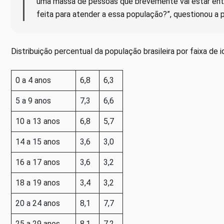
uma massa de pessoas que brevemente vai estar entr
feita para atender a essa população?”, questionou a 
Distribuição percentual da população brasileira por faixa de 
0 a 4 anos
6,8
6,3
5 a 9 anos
7,3
6,6
10 a 13 anos
6,8
5,7
14 a 15 anos
3,6
3,0
16 a 17 anos
3,6
3,2
18 a 19 anos
3,4
3,2
20 a 24 anos
8,1
7,7
25 a 29 anos
8,1
7,2