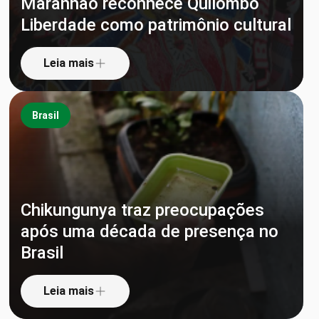
Maranhão reconhece Quilombo
Liberdade como patrimônio cultural
Leia mais
Brasil
Chikungunya traz preocupações
após uma década de presença no
Brasil
Leia mais