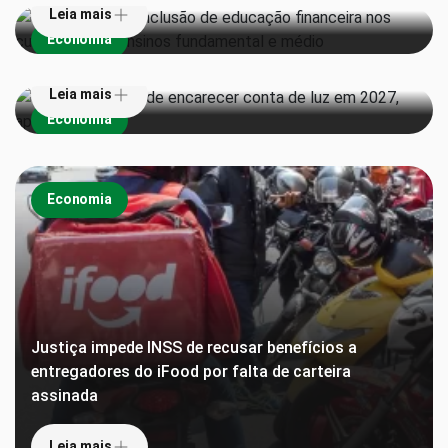
Leia mais
Super El Niño pode encarecer conta de luz em 2027,
Economia
aponta estudo
Leia mais
Economia
Economia
Justiça impede INSS de recusar benefícios a
entregadores do iFood por falta de carteira
assinada
Leia mais