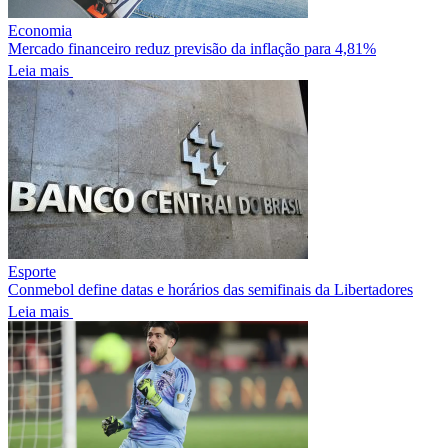
Economia
Mercado financeiro reduz previsão da inflação para 4,81%
Leia mais
Esporte
Conmebol define datas e horários das semifinais da Libertadores
Leia mais