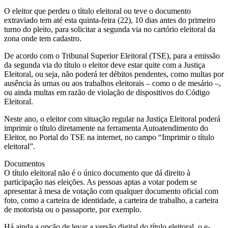
O eleitor que perdeu o título eleitoral ou teve o documento
extraviado tem até esta quinta-feira (22), 10 dias antes do primeiro
turno do pleito, para solicitar a segunda via no cartório eleitoral da
zona onde tem cadastro.
De acordo com o Tribunal Superior Eleitoral (TSE), para a emissão
da segunda via do título o eleitor deve estar quite com a Justiça
Eleitoral, ou seja, não poderá ter débitos pendentes, como multas por
ausência às urnas ou aos trabalhos eleitorais – como o de mesário –,
ou ainda multas em razão de violação de dispositivos do Código
Eleitoral.
Neste ano, o eleitor com situação regular na Justiça Eleitoral poderá
imprimir o título diretamente na ferramenta Autoatendimento do
Eleitor, no Portal do TSE na internet, no campo “Imprimir o título
eleitoral”.
Documentos
O título eleitoral não é o único documento que dá direito à
participação nas eleições. As pessoas aptas a votar podem se
apresentar à mesa de votação com qualquer documento oficial com
foto, como a carteira de identidade, a carteira de trabalho, a carteira
de motorista ou o passaporte, por exemplo.
Há ainda a opção de levar a versão digital do título eleitoral, o e-