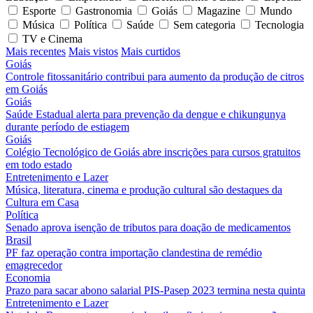
Esporte
Gastronomia
Goiás
Magazine
Mundo
Música
Política
Saúde
Sem categoria
Tecnologia
TV e Cinema
Mais recentes
Mais vistos
Mais curtidos
Goiás
Controle fitossanitário contribui para aumento da produção de citros
em Goiás
Goiás
Saúde Estadual alerta para prevenção da dengue e chikungunya
durante período de estiagem
Goiás
Colégio Tecnológico de Goiás abre inscrições para cursos gratuitos
em todo estado
Entretenimento e Lazer
Música, literatura, cinema e produção cultural são destaques da
Cultura em Casa
Política
Senado aprova isenção de tributos para doação de medicamentos
Brasil
PF faz operação contra importação clandestina de remédio
emagrecedor
Economia
Prazo para sacar abono salarial PIS-Pasep 2023 termina nesta quinta
Entretenimento e Lazer