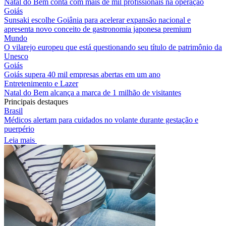
Natal do Bem conta com mais de mil profissionais na operação
Goiás
Sunsaki escolhe Goiânia para acelerar expansão nacional e
apresenta novo conceito de gastronomia japonesa premium
Mundo
O vilarejo europeu que está questionando seu título de patrimônio da
Unesco
Goiás
Goiás supera 40 mil empresas abertas em um ano
Entretenimento e Lazer
Natal do Bem alcança a marca de 1 milhão de visitantes
Principais destaques
Brasil
Médicos alertam para cuidados no volante durante gestação e
puerpério
Leia mais