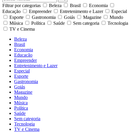
Filtrar por categorias
Beleza
Brasil
Economia
Educação
Empreender
Entretenimento e Lazer
Especial
Esporte
Gastronomia
Goiás
Magazine
Mundo
Música
Política
Saúde
Sem categoria
Tecnologia
TV e Cinema
Beleza
Brasil
Economia
Educação
Empreender
Entretenimento e Lazer
Especial
Esporte
Gastronomia
Goiás
Magazine
Mundo
Música
Política
Saúde
Sem categoria
Tecnologia
TV e Cinema