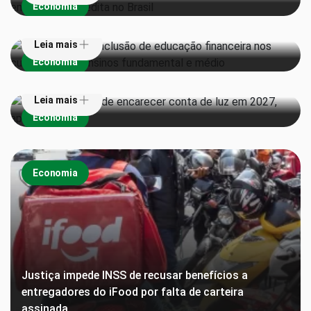
Economia
currículos dos ensinos fundamental e médio
Leia mais
Super El Niño pode encarecer conta de luz em 2027,
Economia
aponta estudo
Leia mais
Economia
Economia
Justiça impede INSS de recusar benefícios a
entregadores do iFood por falta de carteira
assinada