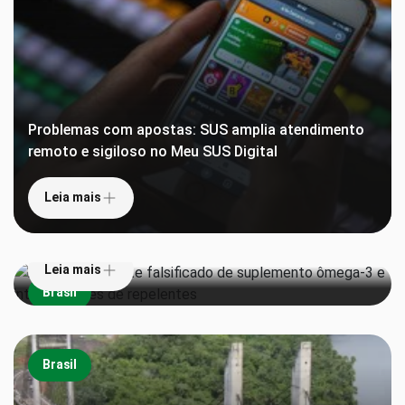
Problemas com apostas: SUS amplia atendimento
remoto e sigiloso no Meu SUS Digital
Leia mais
Anvisa proíbe lote falsificado de suplemento
ômega-3 e interdita lotes de repelentes
Leia mais
Brasil
Brasil