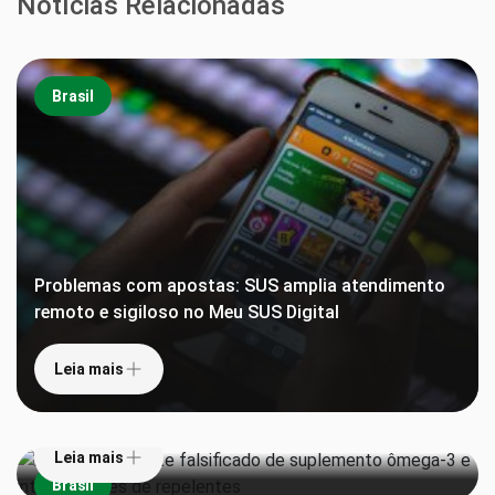
Notícias Relacionadas
Brasil
Problemas com apostas: SUS amplia atendimento
remoto e sigiloso no Meu SUS Digital
Leia mais
Anvisa proíbe lote falsificado de suplemento
ômega-3 e interdita lotes de repelentes
Leia mais
Brasil