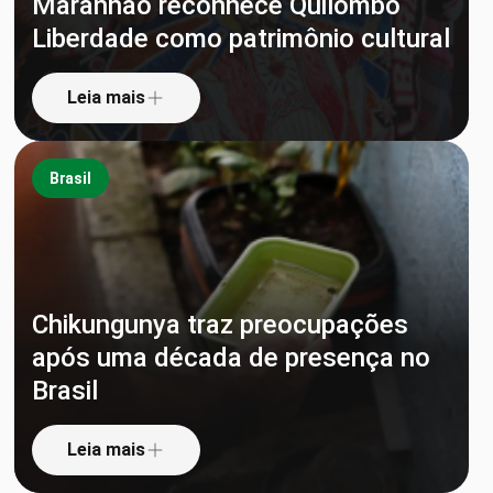
Maranhão reconhece Quilombo
Liberdade como patrimônio cultural
Leia mais
Brasil
Chikungunya traz preocupações
após uma década de presença no
Brasil
Leia mais