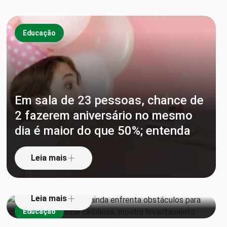
Educação
Em sala de 23 pessoas, chance de
2 fazerem aniversário no mesmo
1 em cada 3 escolas ainda
dia é maior do que 50%; entenda
enfrenta obstáculos para aplicar lei
que proíbe celulares, mostra
Leia mais
levantamento
Leia mais
Educação