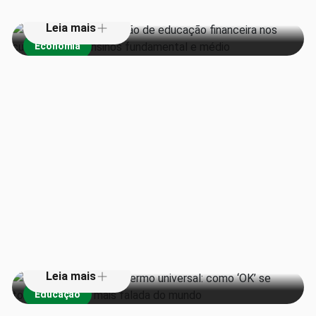
Leia mais
Economia
De piada em jornal a termo
universal: como ‘OK’ se tornou a
palavra mais falada do mundo
Leia mais
Educação