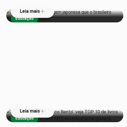
Leia mais
Educação
De ‘Torto Arado’ a ‘Chico Bento’:
veja TOP 10 de livros mais
emprestados pelo MEC em
plataforma gratuita
Leia mais
Educação