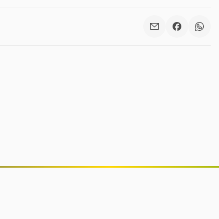
Senado aprova inclusão de
educação financeira nos currículos
dos ensinos fundamental e médio