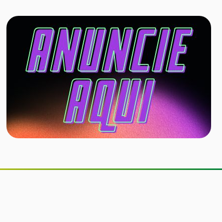
Companhia aérea permitirá cães de
até 30 kg na cabine do avião