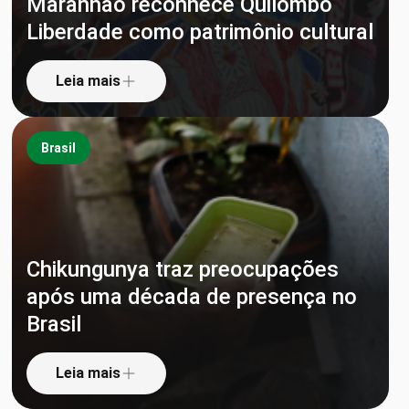
Maranhão reconhece Quilombo
Liberdade como patrimônio cultural
Leia mais
Brasil
Chikungunya traz preocupações
após uma década de presença no
Brasil
Leia mais