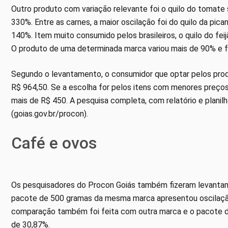
Outro produto com variação relevante foi o quilo do tomate 
330%. Entre as carnes, a maior oscilação foi do quilo da pic
140%. Item muito consumido pelos brasileiros, o quilo do fe
O produto de uma determinada marca variou mais de 90% e fo
Segundo o levantamento, o consumidor que optar pelos pro
R$ 964,50. Se a escolha for pelos itens com menores preço
mais de R$ 450. A pesquisa completa, com relatório e planilh
(goias.gov.br/procon).
Café e ovos
Os pesquisadores do Procon Goiás também fizeram levantam
pacote de 500 gramas da mesma marca apresentou oscilação
comparação também foi feita com outra marca e o pacote de
de 30,87%.