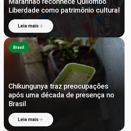
Maranhão reconhece Quilombo
Liberdade como patrimônio cultural
Leia mais
Brasil
Chikungunya traz preocupações
após uma década de presença no
Brasil
Leia mais