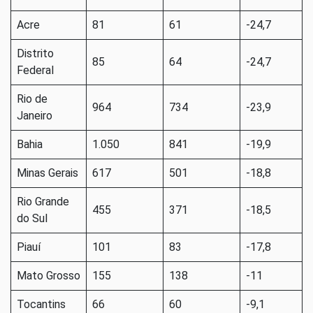
Acre
81
61
-24,7
Distrito
85
64
-24,7
Federal
Rio de
964
734
-23,9
Janeiro
Bahia
1.050
841
-19,9
Minas Gerais
617
501
-18,8
Rio Grande
455
371
-18,5
do Sul
Piauí
101
83
-17,8
Mato Grosso
155
138
-11
Tocantins
66
60
-9,1