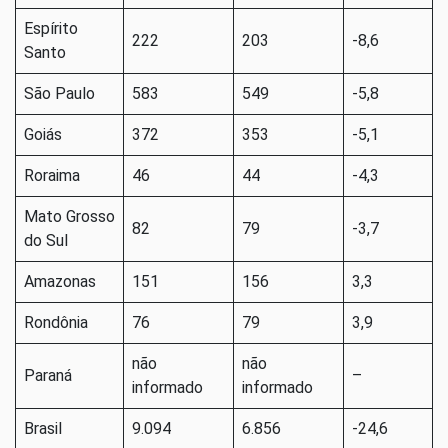
Espírito
222
203
-8,6
Santo
São Paulo
583
549
-5,8
Goiás
372
353
-5,1
Roraima
46
44
-4,3
Mato Grosso
82
79
-3,7
do Sul
Amazonas
151
156
3,3
Rondônia
76
79
3,9
não
não
Paraná
–
informado
informado
Brasil
9.094
6.856
-24,6