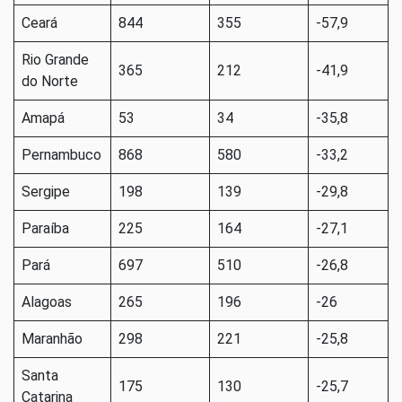
Ceará
844
355
-57,9
Rio Grande
365
212
-41,9
do Norte
Amapá
53
34
-35,8
Pernambuco
868
580
-33,2
Sergipe
198
139
-29,8
Paraíba
225
164
-27,1
Pará
697
510
-26,8
Alagoas
265
196
-26
Maranhão
298
221
-25,8
Santa
175
130
-25,7
Catarina