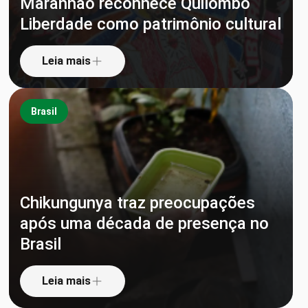
Maranhão reconhece Quilombo
Liberdade como patrimônio cultural
Leia mais
Brasil
Chikungunya traz preocupações
após uma década de presença no
Brasil
Leia mais