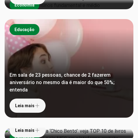
Economia
Educação
Em sala de 23 pessoas, chance de 2 fazerem
aniversário no mesmo dia é maior do que 50%;
entenda
De ‘Torto Arado’ a ‘Chico Bento’: veja TOP 10 de
Leia mais
livros mais emprestados pelo MEC em plataforma
gratuita
Leia mais
De piada em jornal a termo universal: como ‘OK’ se
Educação