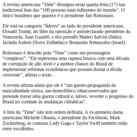
A revista americana “Time” divulgou nesta quarta-feira (17) sua
tradicional lista das “100 pessoas mais influentes do mundo”. O
único brasileiro que aparece é o presidente Jair Bolsonaro.
Ele está na categoria “líderes” ao lado do presidente americano,
Donald Trump, do líder da oposição e autodeclarado presidente da
Venezuela, Juan Guaidó, e dos premiês Matteo Salvini (Itália),
Jacinda Ardern (Nova Zelândia) e Benjamin Netanyahu (Israel).
Bolsonaro é descrito pela “Time” como um personagem
“complexo”. “Ele representa uma ruptura brusca com uma década
de corrupção de alto nível e a melhor chance do Brasil de
implementar reformas econômicas que possam domar a dívida
crescente”, afirma o texto.
A revista afirma ainda que ele é “um garoto-propaganda da
masculinidade tóxica, um homofóbico ultraconservador que
pretende travar uma guerra cultural e, talvez, reverter o progresso do
Brasil no combate às mudanças climáticas”.
A lista da “Time” não tem ordem definida. A ex-primeira dama
americana Michelle Obama, o presidente do Facebook, Mark
Zuckerberg, as cantoras Lady Gaga e Taylor Swift também estão
entre escolhidos.