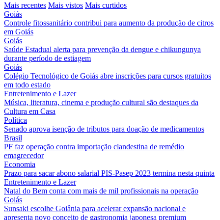
Mais recentes
Mais vistos
Mais curtidos
Goiás
Controle fitossanitário contribui para aumento da produção de citros
em Goiás
Goiás
Saúde Estadual alerta para prevenção da dengue e chikungunya
durante período de estiagem
Goiás
Colégio Tecnológico de Goiás abre inscrições para cursos gratuitos
em todo estado
Entretenimento e Lazer
Música, literatura, cinema e produção cultural são destaques da
Cultura em Casa
Política
Senado aprova isenção de tributos para doação de medicamentos
Brasil
PF faz operação contra importação clandestina de remédio
emagrecedor
Economia
Prazo para sacar abono salarial PIS-Pasep 2023 termina nesta quinta
Entretenimento e Lazer
Natal do Bem conta com mais de mil profissionais na operação
Goiás
Sunsaki escolhe Goiânia para acelerar expansão nacional e
apresenta novo conceito de gastronomia japonesa premium