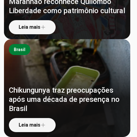
Maranhão reconhece Quilombo
Liberdade como patrimônio cultural
Leia mais
Brasil
Chikungunya traz preocupações
após uma década de presença no
Brasil
Leia mais