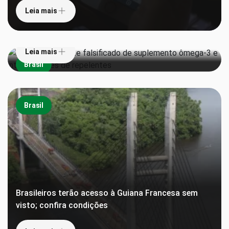
Leia mais
Anvisa proíbe lote falsificado de suplemento
ômega-3 e interdita lotes de repelentes
Leia mais
Brasil
Brasil
Brasileiros terão acesso à Guiana Francesa sem
visto; confira condições