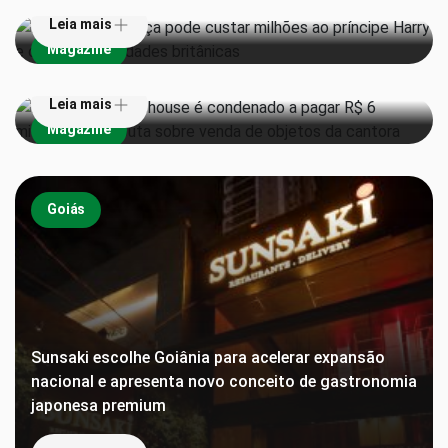
Pai de Amy Winehouse é condenado a pagar R$ 6
Leia mais
milhões em disputa sobre venda de objetos da
Magazine
cantora
Leia mais
Magazine
Goiás
Sunsaki escolhe Goiânia para acelerar expansão
nacional e apresenta novo conceito de gastronomia
japonesa premium