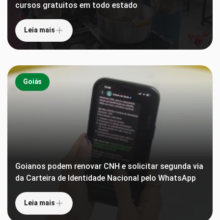
cursos gratuitos em todo estado
Leia mais
Goiás
Goianos podem renovar CNH e solicitar segunda via
da Carteira de Identidade Nacional pelo WhatsApp
Leia mais
Veja 6 palavras de origem japonesa que o brasileiro
adotou no vocabulário