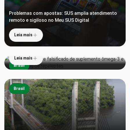
Problemas com apostas: SUS amplia atendimento
remoto e sigiloso no Meu SUS Digital
Leia mais
Anvisa proíbe lote falsificado de suplemento
ômega-3 e interdita lotes de repelentes
Leia mais
Brasil
Brasil