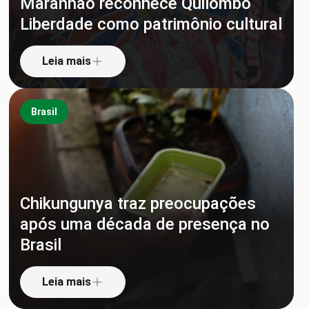
Maranhão reconhece Quilombo
Liberdade como patrimônio cultural
Leia mais
Brasil
Chikungunya traz preocupações
após uma década de presença no
Brasil
Leia mais