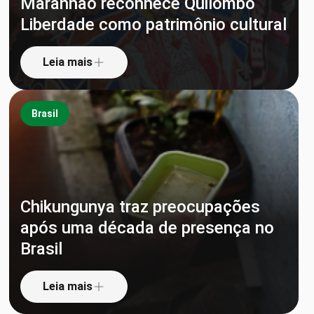
Maranhão reconhece Quilombo
Liberdade como patrimônio cultural
Leia mais
Brasil
Chikungunya traz preocupações
após uma década de presença no
Brasil
Leia mais