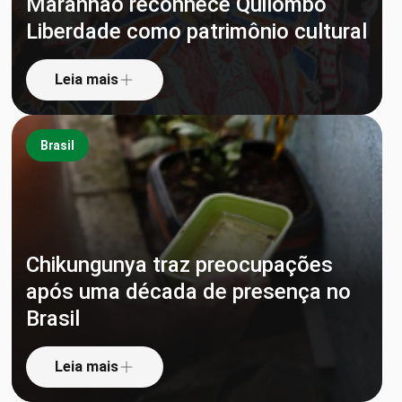
Maranhão reconhece Quilombo
Liberdade como patrimônio cultural
Leia mais
Brasil
Chikungunya traz preocupações
após uma década de presença no
Brasil
Leia mais