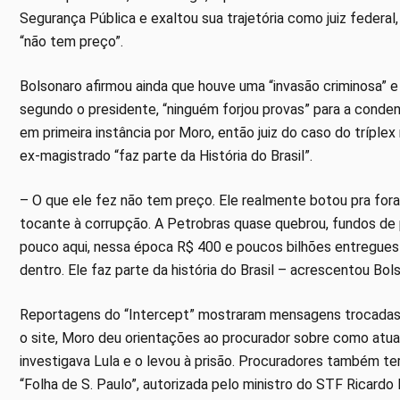
Segurança Pública e exaltou sua trajetória como juiz federa
“não tem preço”.
Bolsonaro afirmou ainda que houve uma “invasão criminosa” 
segundo o presidente, “ninguém forjou provas” para a conden
em primeira instância por Moro, então juiz do caso do tríplex 
ex-magistrado “faz parte da História do Brasil”.
– O que ele fez não tem preço. Ele realmente botou pra fora
tocante à corrupção. A Petrobras quase quebrou, fundos de 
pouco aqui, nessa época R$ 400 e poucos bilhões entregues 
dentro. Ele faz parte da história do Brasil – acrescentou Bol
Reportagens do “Intercept” mostraram mensagens trocadas e
o site, Moro deu orientações ao procurador sobre como atu
investigava Lula e o levou à prisão. Procuradores também t
“Folha de S. Paulo”, autorizada pelo ministro do STF Ricard