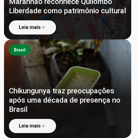
Maranhão reconhece Quilombo
Liberdade como patrimônio cultural
Leia mais
Brasil
Chikungunya traz preocupações
após uma década de presença no
Brasil
Leia mais