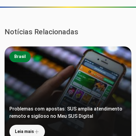
Notícias Relacionadas
Brasil
Problemas com apostas: SUS amplia atendimento
remoto e sigiloso no Meu SUS Digital
Leia mais
Anvisa proíbe lote falsificado de suplemento