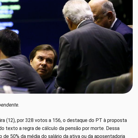
pendente.
ira (12), por 328 votos a 156, o destaque do PT à proposta
do texto a regra de cálculo da pensão por morte. Dessa
o de 50% da média do salário da ativa ou da aposentadoria