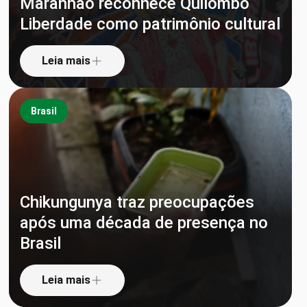
Maranhão reconhece Quilombo
Liberdade como patrimônio cultural
Leia mais
Brasil
Chikungunya traz preocupações
após uma década de presença no
Brasil
Leia mais