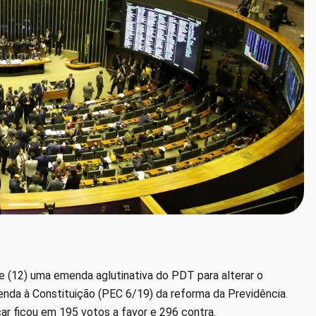
e (12) uma emenda aglutinativa do PDT para alterar o
nda à Constituição (PEC 6/19) da reforma da Previdência.
car ficou em 195 votos a favor e 296 contra.