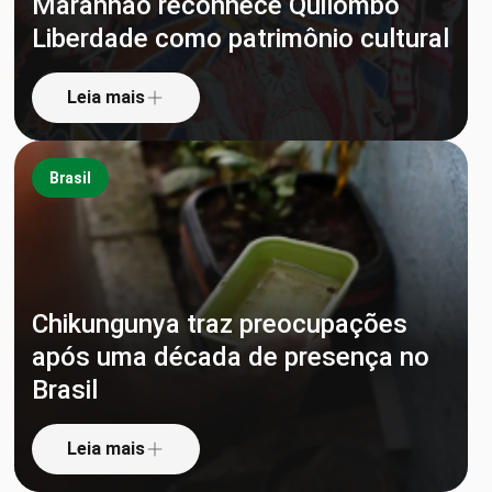
Maranhão reconhece Quilombo
Liberdade como patrimônio cultural
Leia mais
Brasil
Chikungunya traz preocupações
após uma década de presença no
Brasil
Leia mais