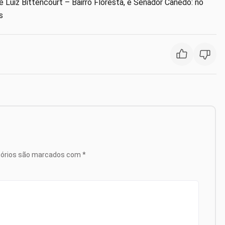
é Luiz Bittencourt – Bairro Floresta, e Senador Canedo: no
s
tórios são marcados com
*