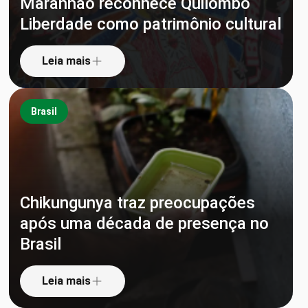
Maranhão reconhece Quilombo
Liberdade como patrimônio cultural
Leia mais
Brasil
Chikungunya traz preocupações
após uma década de presença no
Brasil
Leia mais