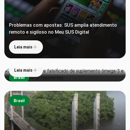
Problemas com apostas: SUS amplia atendimento
remoto e sigiloso no Meu SUS Digital
Leia mais
Anvisa proíbe lote falsificado de suplemento
ômega-3 e interdita lotes de repelentes
Leia mais
Brasil
Brasil