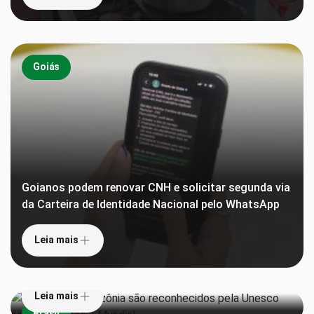
Goiás
Goianos podem renovar CNH e solicitar segunda via
da Carteira de Identidade Nacional pelo WhatsApp
Leia mais
Teatros da Amazônia são reconhecidos pela
Unesco como Patrimônio Mundial
Leia mais
Derrota na Justiça pode custar milhões ao príncipe
Brasil