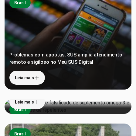
Brasil
Problemas com apostas: SUS amplia atendimento
remoto e sigiloso no Meu SUS Digital
Leia mais
Anvisa proíbe lote falsificado de suplemento
ômega-3 e interdita lotes de repelentes
Leia mais
Brasil
Brasil